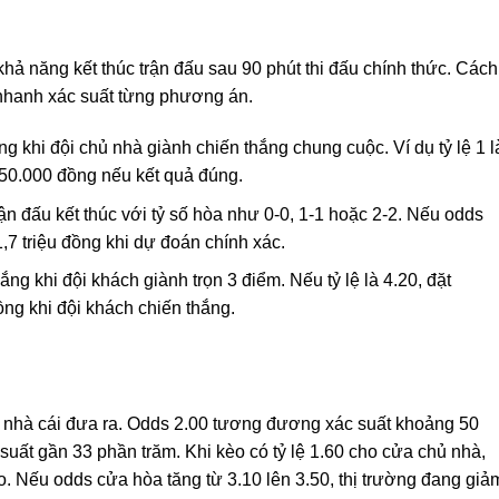
a khả năng kết thúc trận đấu sau 90 phút thi đấu chính thức. Cách
 nhanh xác suất từng phương án.
g khi đội chủ nhà giành chiến thắng chung cuộc. Ví dụ tỷ lệ 1 l
750.000 đồng nếu kết quả đúng.
ận đấu kết thúc với tỷ số hòa như 0-0, 1-1 hoặc 2-2. Nếu odds
,7 triệu đồng khi dự đoán chính xác.
ng khi đội khách giành trọn 3 điểm. Nếu tỷ lệ là 4.20, đặt
ng khi đội khách chiến thắng.
à nhà cái đưa ra. Odds 2.00 tương đương xác suất khoảng 50
uất gần 33 phần trăm. Khi kèo có tỷ lệ 1.60 cho cửa chủ nhà,
. Nếu odds cửa hòa tăng từ 3.10 lên 3.50, thị trường đang giả