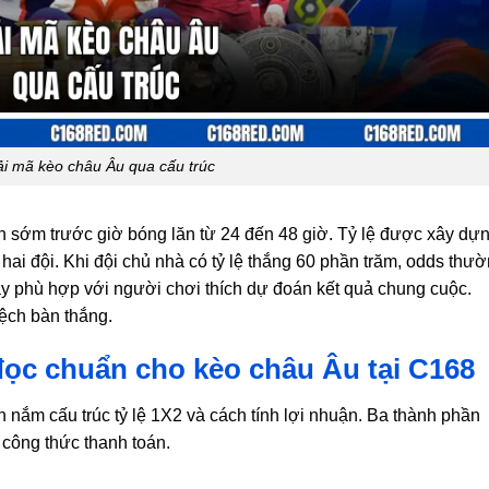
ải mã kèo châu Âu qua cấu trúc
n sớm trước giờ bóng lăn từ 24 đến 48 giờ. Tỷ lệ được xây dự
hai đội. Khi đội chủ nhà có tỷ lệ thắng 60 phần trăm, odds thư
ày phù hợp với người chơi thích dự đoán kết quả chung cuộc.
ệch bàn thắng.
 đọc chuẩn cho kèo châu Âu tại C168
n nắm cấu trúc tỷ lệ 1X2 và cách tính lợi nhuận. Ba thành phần
à công thức thanh toán.