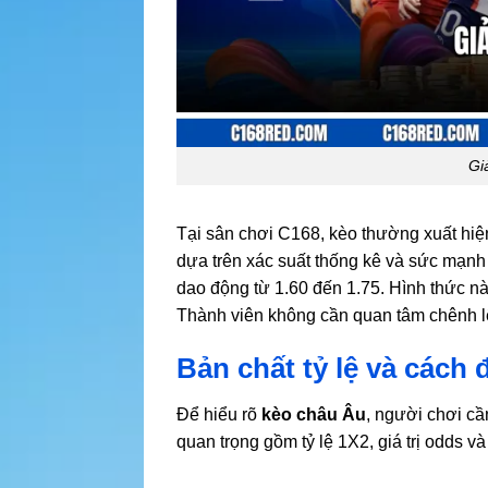
Gi
Tại sân chơi C168, kèo thường xuất hiệ
dựa trên xác suất thống kê và sức mạnh 
dao động từ 1.60 đến 1.75. Hình thức n
Thành viên không cần quan tâm chênh l
Bản chất tỷ lệ và cách
Để hiểu rõ
kèo châu Âu
, người chơi cầ
quan trọng gồm tỷ lệ 1X2, giá trị odds v