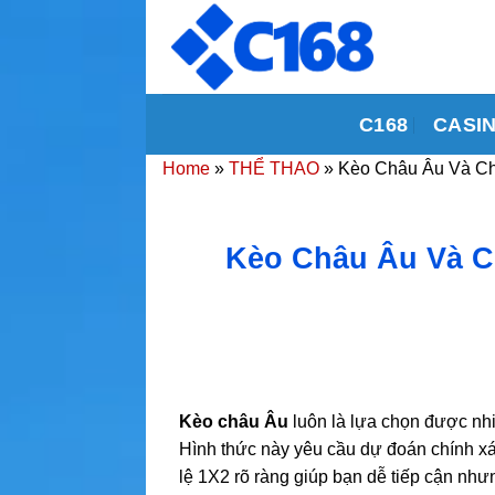
Bỏ
qua
nội
dung
C168
CASI
Home
»
THỂ THAO
»
Kèo Châu Âu Và Ch
Kèo Châu Âu Và C
Kèo châu Âu
luôn là lựa chọn được nh
Hình thức này yêu cầu dự đoán chính xác
lệ 1X2 rõ ràng giúp bạn dễ tiếp cận như