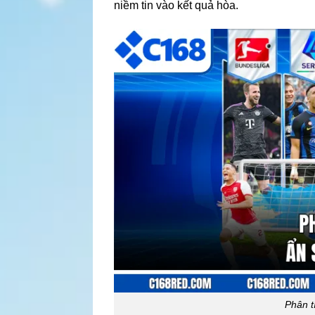
niềm tin vào kết quả hòa.
Phân t