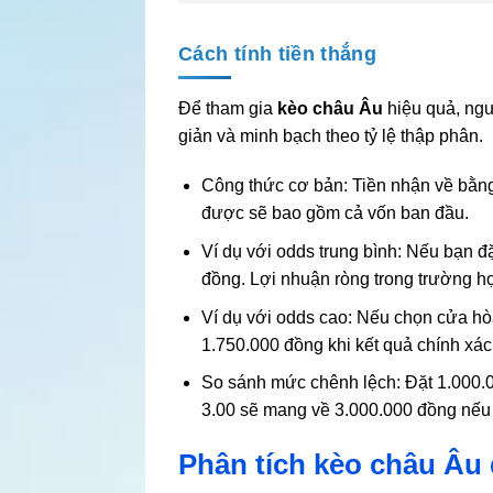
Cách tính tiền thắng
Để tham gia
kèo châu Âu
hiệu quả, ngư
giản và minh bạch theo tỷ lệ thập phân.
Công thức cơ bản: Tiền nhận về bằng
được sẽ bao gồm cả vốn ban đầu.
Ví dụ với odds trung bình: Nếu bạn đ
đồng. Lợi nhuận ròng trong trường h
Ví dụ với odds cao: Nếu chọn cửa hòa
1.750.000 đồng khi kết quả chính xác
So sánh mức chênh lệch: Đặt 1.000.0
3.00 sẽ mang về 3.000.000 đồng nếu
Phân tích kèo châu Âu 