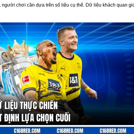
, người chơi cần dựa trên số liệu cụ thể. Dữ liệu khách quan gi