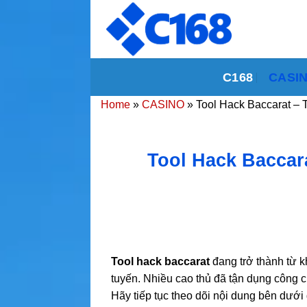
Bỏ
qua
nội
dung
C168
CASI
Home
»
CASINO
»
Tool Hack Baccarat –
Tool Hack Baccar
Tool hack baccarat
đang trở thành từ k
tuyến. Nhiều cao thủ đã tận dụng công c
Hãy tiếp tục theo dõi nội dung bên dướ