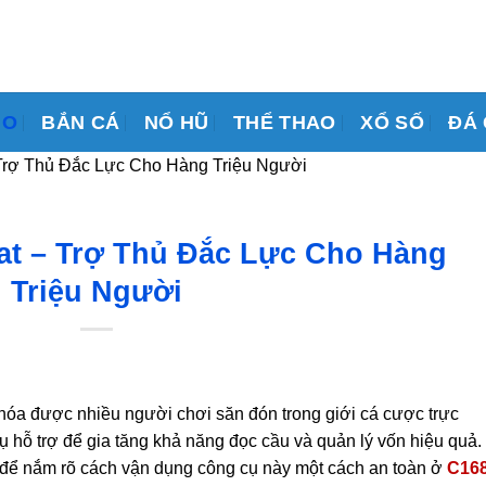
NO
BẮN CÁ
NỔ HŨ
THỂ THAO
XỔ SỐ
ĐÁ 
 Trợ Thủ Đắc Lực Cho Hàng Triệu Người
at – Trợ Thủ Đắc Lực Cho Hàng
Triệu Người
hóa được nhiều người chơi săn đón trong giới cá cược trực
ụ hỗ trợ để gia tăng khả năng đọc cầu và quản lý vốn hiệu quả.
i để nắm rõ cách vận dụng công cụ này một cách an toàn ở
C16