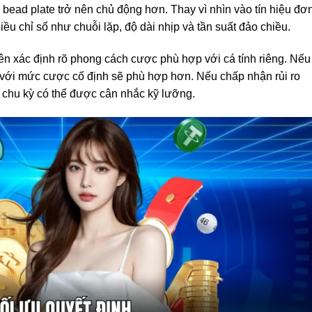
c bead plate trở nên chủ động hơn. Thay vì nhìn vào tín hiệu đơ
iều chỉ số như chuỗi lặp, độ dài nhịp và tần suất đảo chiều.
ên xác định rõ phong cách cược phù hợp với cá tính riêng. Nếu
 với mức cược cố định sẽ phù hợp hơn. Nếu chấp nhận rủi ro
o chu kỳ có thể được cân nhắc kỹ lưỡng.