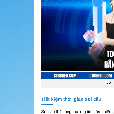
Tool h
Tiết kiệm thời gian soi cầu
Soi cầu thủ công thường tiêu tốn nhiều g