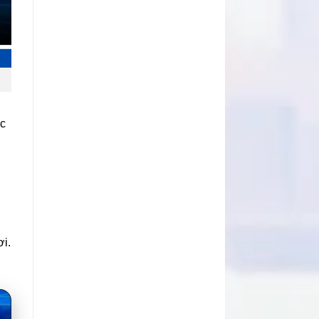
ệc
ơi.