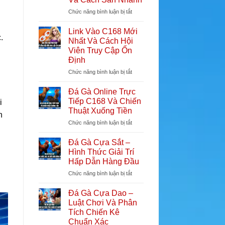
Sáng
Chức năng bình luận bị tắt
ở
Tỏ
Link
Sự
Nhận
Thật
Link Vào C168 Mới
.
Code
Phía
Nhất Và Cách Hội
C168
Sau
Viên Truy Cập Ổn
Mới
Những
Định
Nhất
Cáo
2026
Chức năng bình luận bị tắt
Buộc
ở
Và
Link
Cách
Vào
Đá Gà Online Trực
Săn
C168
Tiếp C168 Và Chiến
i
Nhanh
Mới
Thuật Xuống Tiền
n
Nhất
Chức năng bình luận bị tắt
ở
Và
Đá
Cách
Gà
Hội
Đá Gà Cựa Sắt –
Online
Viên
Hình Thức Giải Trí
Trực
Truy
Hấp Dẫn Hàng Đầu
Tiếp
Cập
Chức năng bình luận bị tắt
ở
C168
Ổn
Đá
Và
Định
Gà
Chiến
Đá Gà Cựa Dao –
Cựa
Thuật
Luật Chơi Và Phân
Sắt
Xuống
Tích Chiến Kê
–
Tiền
Chuẩn Xác
Hình