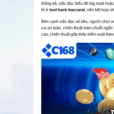
thống kê, việc đọc biểu đồ big road hoặ
lẻ ở
tool hack baccarat
, nên kết hợp nh
Bên cạnh việc đọc số liệu, người chơi n
ưa an toàn, chiến thuật bám chuỗi ngắn
cao, chiến thuật gấp thếp kiểm soát the