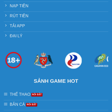
NẠP TIỀN
RÚT TIỀN
TẢI APP
ĐẠI LÝ
SẢNH GAME HOT
THỂ THAO
BẮN CÁ